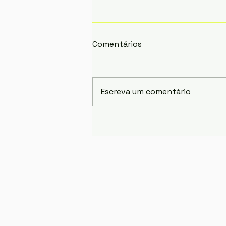
Comentários
Escreva um comentário
Guia de Orientação aos
Contemplados na Lei Paulo
Gustavo no DF