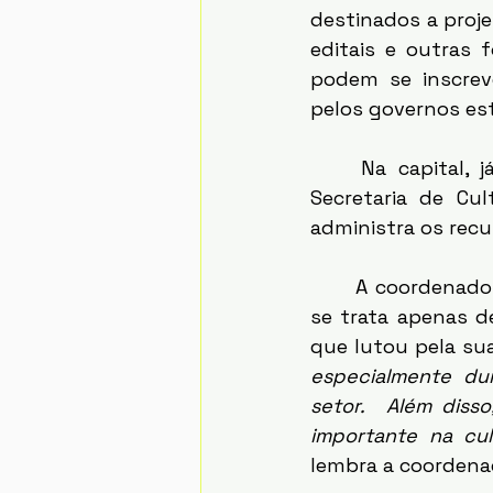
destinados a projet
editais e outras 
podem se inscreve
pelos governos est
	Na capital, já foram R$ 48,1 milhões repassados para o setor cultural. A 
Secretaria de Cul
administra os recu
	A coordenadora de projetos do Cieds, Adriana Trancoso, assinala que a lei não 
se trata apenas de
que lutou pela sua
especialmente du
setor.  Além disso
importante na cul
lembra a coordena