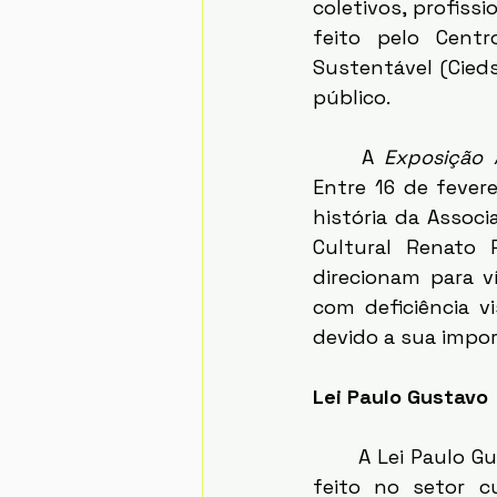
coletivos, profiss
feito pelo Cent
Sustentável (Cieds
público.
	A 
Exposição 
Entre 16 de fever
história da Associ
Cultural Renato 
direcionam para v
com deficiência vi
devido a sua impor
Lei Paulo Gustavo 
	A Lei Paulo Gustavo (Lei Complementar nº 195/2022) é o maior investimento já 
feito no setor c