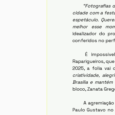
“Fotografias 
cidade com a fest
espetáculo. Quere
melhor esse mome
idealizador do pr
conferidos no perfi
	É impossível falar do carnaval de Brasília sem lembrar do Bloco dos 
Raparigueiros, que
2025, a folia vai
criatividade, aleg
Brasília e mantém 
bloco, Zanata Gregó
	A agremiação foi, no ano passado, uma das laureadas pela Premiação da Lei 
Paulo Gustavo no 