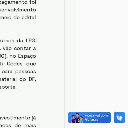
 pagamento foi 
nvolvimento 
meio de edital 
rsos da LPG. 
 vão contar a 
C), no Espaço 
QR Codes que 
para pessoas 
terial do DF, 
sporte. 
ões de reais 