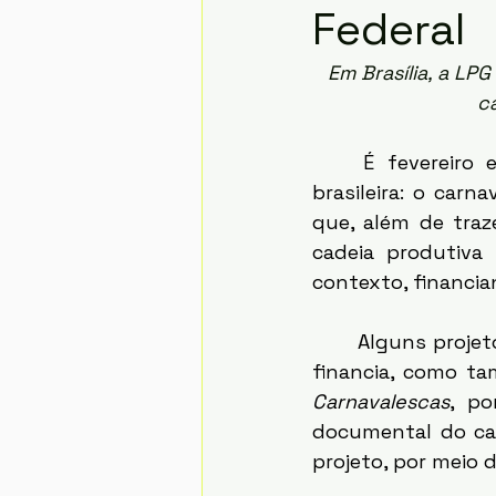
Federal
Em Brasília, a LP
c
	É fevereiro e a cidade já se prepara para a maior manifestação cultural 
brasileira: o carn
que, além de traz
cadeia produtiva
contexto, financia
	Alguns projetos importantes foram contemplados pela legislação, que não só 
financia, como ta
Carnavalescas
, po
documental do car
projeto, por meio