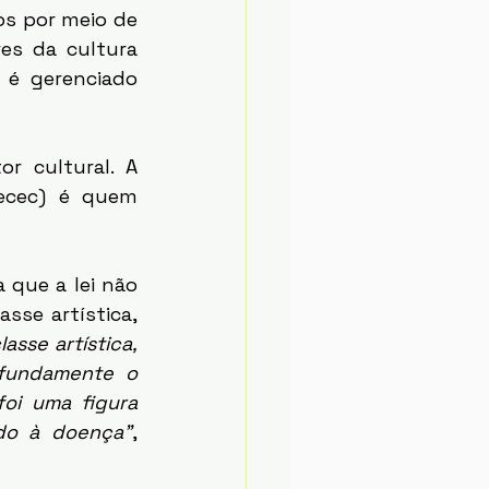
os por meio de 
es da cultura 
é gerenciado 
Secec) é quem 
se artística, 
asse artística, 
fundamente o 
oi uma figura 
ido à doença”
, 