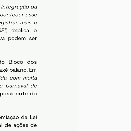
integração da 
contecer esse 
istrar mais e 
DF”
, explica o 
iva podem ser 
xé baiano. Em 
ida com muita 
no Carnaval de 
 presidente do 
l de ações de 