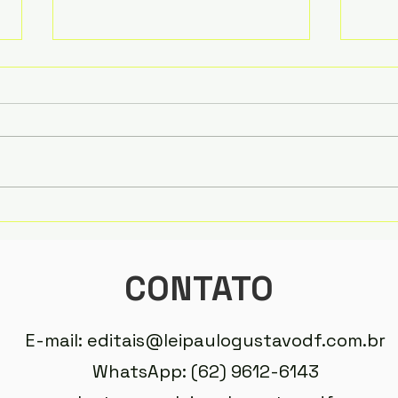
Lei Paulo Gustavo fomenta
Lei 
projetos que
proj
democratizam o acesso à
popu
música no DF
CONTATO
E-mail:
editais@leipaulogustavodf.com.br
WhatsApp: (62) 9612-6143