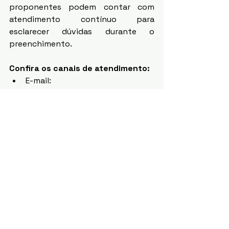
proponentes podem contar com 
atendimento contínuo para 
esclarecer dúvidas durante o 
preenchimento. 
Confira os canais de atendimento:
E-mail: 
editais@leipaulogustavodf.com.
br
WhatsApp: (62) 99612-6143
Instagram: 
@leipaulogustavodf
Ver tudo
Posts recentes