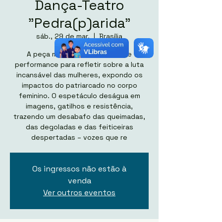
Dança-Teatro
"Pedra(p)arida"
sáb., 29 de mar.
  |  
Brasília
A peça mistura dança, teatro e
performance para refletir sobre a luta
incansável das mulheres, expondo os
impactos do patriarcado no corpo
feminino. O espetáculo deságua em
imagens, gatilhos e resistência,
trazendo um desabafo das queimadas,
das degoladas e das feiticeiras
despertadas – vozes que re
Os ingressos não estão à
venda
Ver outros eventos