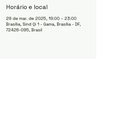
Horário e local
29 de mar. de 2025, 19:00 – 23:00
Brasília, Sind Qi 1 - Gama, Brasília - DF,
72426-095, Brasil
Compartilhe esse evento
CONTATO
E-mail:
editais@leipaulogustavodf.com.br
WhatsApp:
(62) 9612-6143