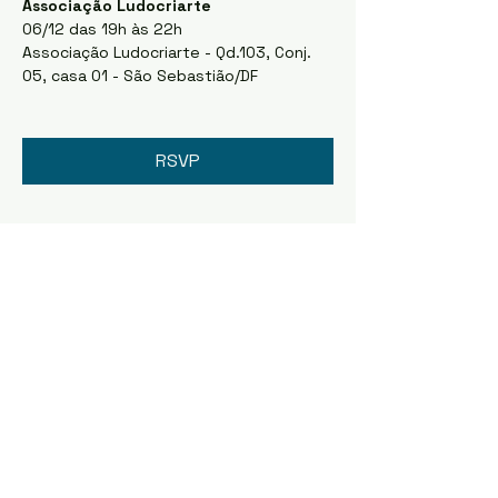
Associação Ludocriarte
06/12 das 19h às 22h
Associação Ludocriarte - Qd.103, Conj. 
05, casa 01 - São Sebastião/DF
RSVP
Compartilhe esse evento
CONTATO
E-mail:
editais@leipaulogustavodf.com.br