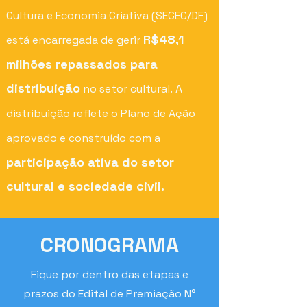
Cultura e Economia Criativa (SECEC/DF)
R$48,1
está encarregada de gerir
milhões repassados para
distribuição
no setor cultural.
A
distribuição reflete o Plano de Açã
o
aprovado e construído com a
participação ativa do setor
cultural e sociedade civil.
CRONOGRAMA
Fique por dentro das etapas e
prazos do Edital de Premiação N°