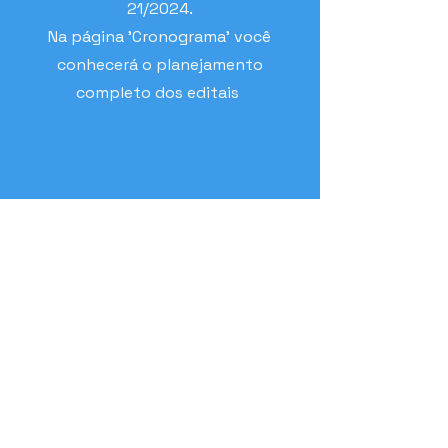
21/2024.
Na página 'Cronograma' você
conhecerá o planejamento
completo dos editais
29/07/2024 a 23/08/2024
Período de Inscrições do
Edital de Premiação
N° 21/2024