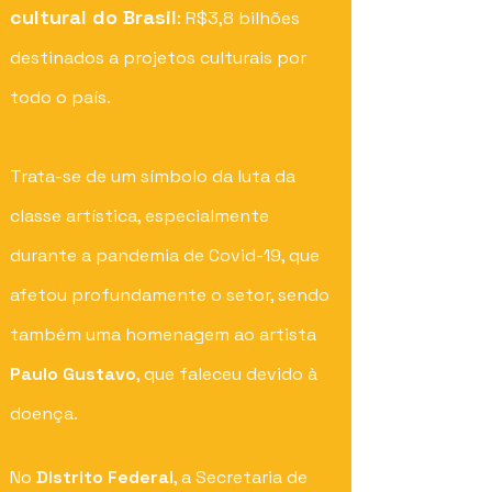
cultural do Brasil
: R$3,8 bilhões
destinados a projetos culturais por
todo o país.
Trata-se de um símbolo da luta da
classe artística, especialmente
durante a pandemia de Covid-19, que
afetou profundamente o setor, sendo
também uma homenagem ao artista
Paulo Gustavo
, que f
aleceu devido à
doença.
No
Distrito Federal
, a Secretaria de