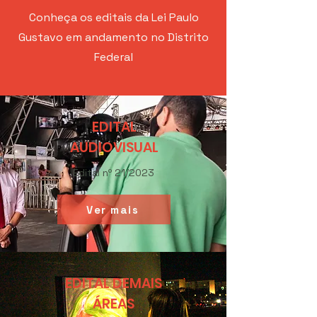
Conheça os editais da Lei Paulo
Gustavo em andamento no Distrito
Federal
EDITAL
AUDIOVISUAL
Edital nº 21/2023
Ver mais
EDITAL DEMAIS
ÁREAS