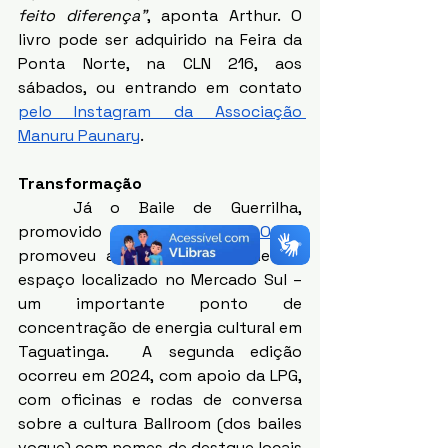
feito diferença”
, aponta Arthur. O 
livro pode ser adquirido na Feira da 
Ponta Norte, na CLN 216, aos 
sábados, ou entrando em contato 
pelo Instagram da Associação 
Manuru Paunary
.
Transformação 
	Já o Baile de Guerrilha, 
promovido pela 
Casa de Onija
, 
promoveu a transformação de um 
espaço localizado no Mercado Sul – 
um importante ponto de 
concentração de energia cultural em 
Taguatinga.  A segunda edição 
ocorreu em 2024, com apoio da LPG, 
com oficinas e rodas de conversa 
sobre a cultura Ballroom (dos bailes 
vogue) com nomes de destque locais 