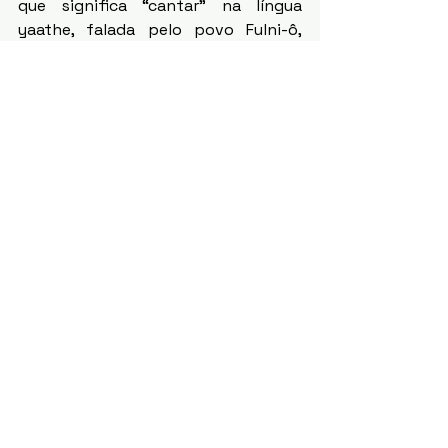
que significa “cantar” na língua 
yaathe, falada pelo povo Fulni-ô, 
resultado de uma residência artística 
realizada com o grupo Ponto BR. 
	A programação completa está 
disponível no 
@agoancestralidade.
Lei Paulo Gustavo 
São mais de 3,8 bilhões de reais 
destinados a projetos culturais por 
todo o país. No DF, a Lei Paulo 
Gustavo já destinou 48,1 milhões, 
administrados pela Secretaria de 
Cultura e Economia Criativa (Secec). 
Os recursos são destinados para 
diversas áreas da cultura, 
audiovisual, literatura, música, 
patrimônio e teatro. 